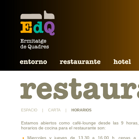
ESPACIO
|
CARTA
|
HORARIOS
Estamos abiertos como café-lounge desde las 9 horas,
horarios de cocina para el restaurante son:
Miercoles y jueves de 13.30 a 16.00 h. cenas a