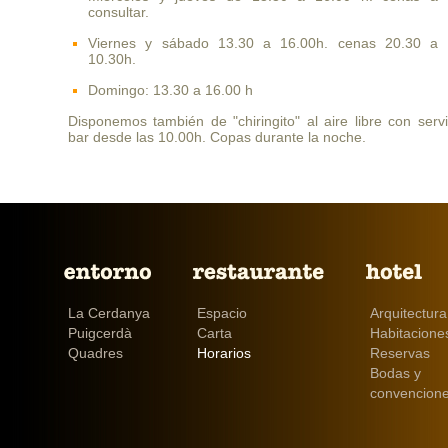
consultar.
Viernes y sábado 13.30 a 16.00h. cenas 20.30 a
10.30h.
Domingo: 13.30 a 16.00 h
Disponemos también de "chiringito" al aire libre con serv
bar desde las 10.00h. Copas durante la noche.
La Cerdanya
Espacio
Arquitectura
Puigcerdà
Carta
Habitacione
Quadres
Horarios
Reservas
Bodas y
convencion