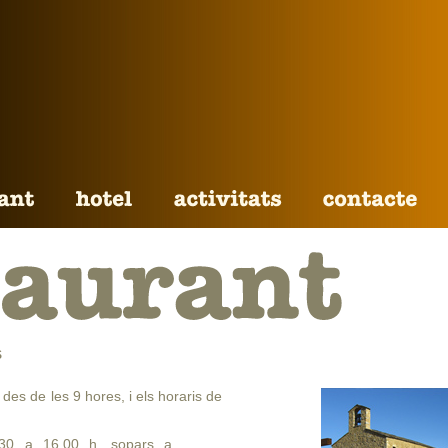
S
es de les 9 hores, i els horaris de
.30 a 16.00 h. sopars a