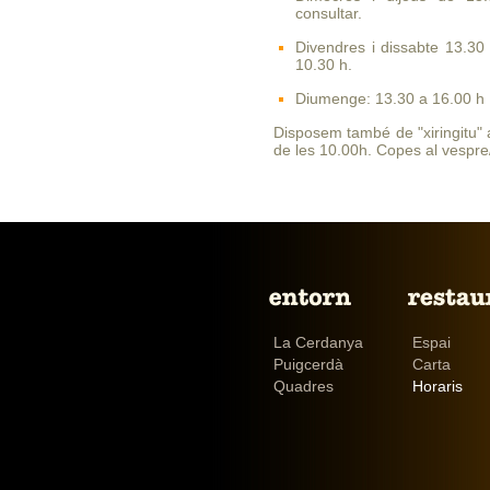
consultar.
Divendres i dissabte 13.30
10.30 h.
Diumenge: 13.30 a 16.00 h
Disposem també de "xiringitu" a
de les 10.00h. Copes al vespre/
La Cerdanya
Espai
Puigcerdà
Carta
Quadres
Horaris