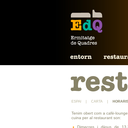
ESPAI
|
CARTA
|
HORARI
Tenim obert com a cafè-lounge d
cuina per al restaurant son:
Dimecres i dijous de 13