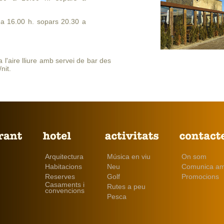
 a 16.00 h. sopars 20.30 a
 l'aire lliure amb servei de bar des
nit.
Arquitectura
Música en viu
On som
Habitacions
Neu
Comunica am
Reserves
Golf
Promocions
Casaments i
Rutes a peu
convencions
Pesca