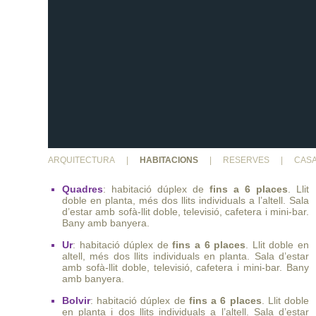
ARQUITECTURA
|
HABITACIONS
|
RESERVES
|
CASA
Quadres
: habitació dúplex de
fins a 6 places
. Llit
doble en planta, més dos llits individuals a l’altell. Sala
d’estar amb sofà-llit doble, televisió, cafetera i mini-bar.
Bany amb banyera.
Ur
: habitació dúplex de
fins a 6 places
. Llit doble en
altell, més dos llits individuals en planta. Sala d’estar
amb sofà-llit doble, televisió, cafetera i mini-bar. Bany
amb banyera.
Bolvir
: habitació dúplex de
fins a 6 places
. Llit doble
en planta i dos llits individuals a l’altell. Sala d’estar