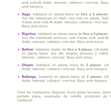
amb sofà-llit doble, televisió, cafetera i mini-bar. Bany
amb banyera.
Saga
: habitació en planta baixa de
fins a 6 places
.
Dos llits individuals en altell i dos més en planta. Sala
d’estar amb sofà-llit doble, televisió, cafetera i mini-bar.
Bany amb dutxa.
Rigolisa
: habitació en planta baixa de
fins a 4 places
.
Dos llits individuals annexos, sala d’estar amb sofà-llit
doble, televisió, cafetera i mini-bar. Bany amb dutxa.
Bellver
: habitació dúplex de
fins a 4 places
. Llit doble
en planta baixa, dos llits simples annexos a l’altell,
televisió, cafetera i mini-bar. Bany amb dutxa.
Olopte
: habitació en planta baixa de
2 places
. Llit
doble, televisió, cafetera i mini-bar. Bany amb banyera.
Baltarga
: habitació en planta baixa de
2 places
. Llit
doble, televisió, cafetera i mini-bar. Bany amb banyera.
Totes les habitacions disposen d’una petita terrassa, telev
pantalla plana, assecador de cabells, productes de 
calefacció.