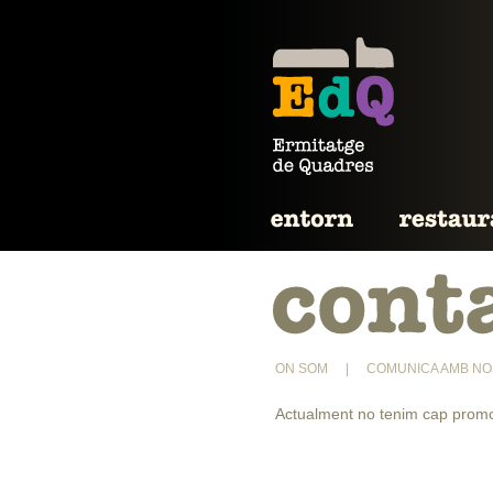
ON SOM
|
COMUNICA AMB NO
Actualment no tenim cap promo