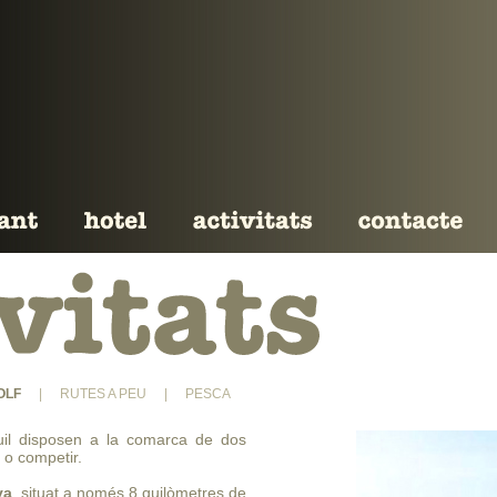
OLF
|
RUTES A PEU
|
PESCA
nquil disposen a la comarca de dos
 o competir.
ya
, situat a només 8 quilòmetres de