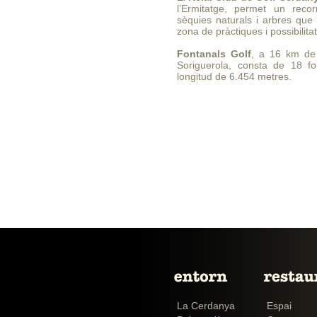
l’Ermitatge, permet un reco
sèquies naturals i arbres que 
zona de pràctiques i possibilita
Fontanals Golf
, a 16 km de 
Soriguerola, consta de 18 f
longitud de 6.454 metres.
La Cerdanya
Espai