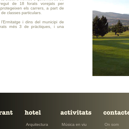
rregut de 18 forats vorejats per
protegeixen els carrers, a part de
t de classes particulars.
l’Ermitatge i dins del municipi de
orats més 3 de pràctiques, i una
Arquitectura
Música en viu
On som