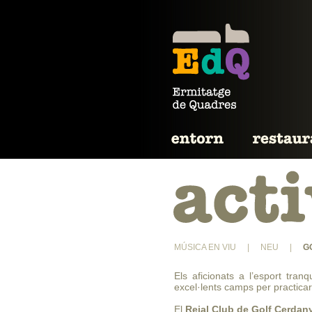
MÚSICA EN VIU
|
NEU
|
G
Els aficionats a l’esport tra
excel·lents camps per practicar
El
Reial Club de Golf Cerdan