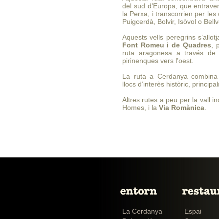
del sud d’Europa, que entraven
la Perxa, i transcorrien per les
Puigcerdà, Bolvir, Isòvol o Bellv
Aquests vells peregrins s’allot
Font Romeu i de Quadres
, 
ruta aragonesa a través de 
pirinenques vers l’oest.
La ruta a Cerdanya combina 
llocs d’interès històric, princi
Altres rutes a peu per la vall 
Homes, i la
Via Romànica
.
La Cerdanya
Espai