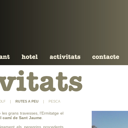
OLF
|
RUTES A PEU
|
PESCA
les grans travesses, l’Ermitatge el
el camí de Sant Jaume
.
igament els peregrins procedents