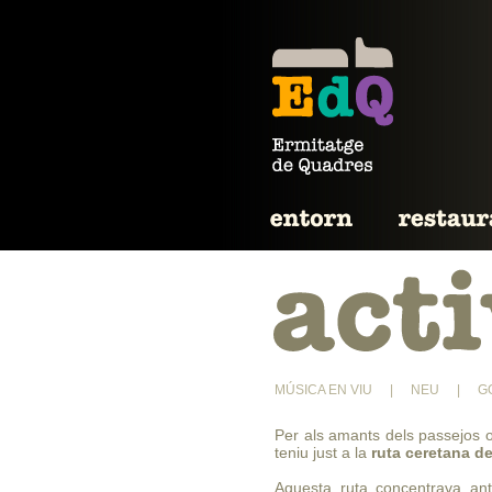
MÚSICA EN VIU
|
NEU
|
G
Per als amants dels passejos o 
teniu just a la
ruta ceretana d
Aquesta ruta concentrava ant