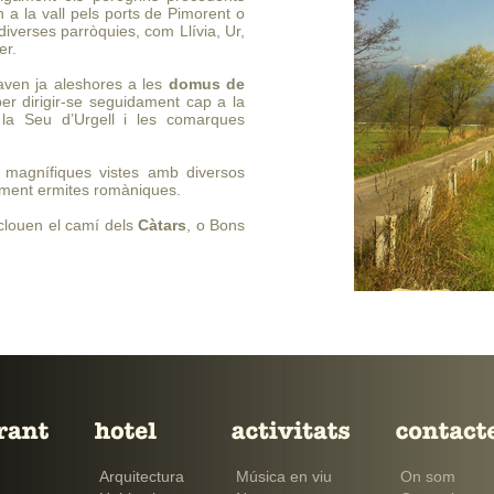
 a la vall pels ports de Pimorent o
 diverses parròquies, com Llívia, Ur,
er.
javen ja aleshores a les
domus de
per dirigir-se seguidament cap a la
la Seu d’Urgell i les comarques
magnífiques vistes amb diversos
palment ermites romàniques.
inclouen el camí dels
Càtars
, o Bons
Arquitectura
Música en viu
On som