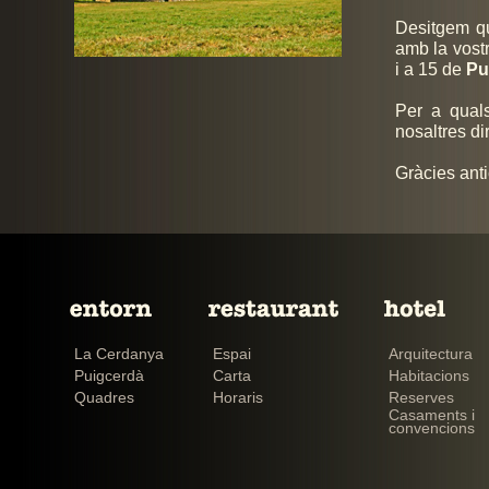
Desitgem qu
amb la vost
i a 15 de
Pu
Per a qual
nosaltres di
Gràcies anti
La Cerdanya
Espai
Arquitectura
Puigcerdà
Carta
Habitacions
Quadres
Horaris
Reserves
Casaments i
convencions