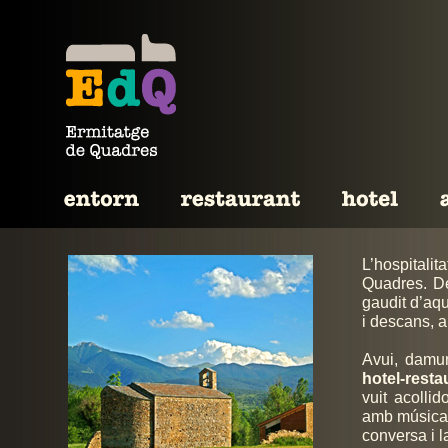
L’hospitali
Quadres. De
gaudit d’aqu
i descans, a
Avui, damun
hotel-rest
vuit acolli
amb música d
conversa i l