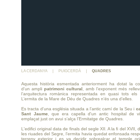
LA CERDANYA
|
PUIGCERDÀ
|
QUADRES
Aquesta història esmentada anteriorment ha dotat la c
d’un ampli
patrimoni cultural
, amb l’exponent més rellev
l’arquitectura romànica representada en quasi tots els n
L’ermita de la Mare de Déu de Quadres n’és una d’elles.
Es tracta d’una església situada a l’antic camí de la Seu i
c
Sant Jaume
, que era capella d'un antic hospital de vi
emplaçat just on avui s’alça l’Ermitatge de Quadres.
L'edifici original data de finals del segle XII. A la fi del XVII,
les riuades del Segre, l’ermita havia quedat enfonsada resp
terreny exterior i es va decidir sobrealçar el temple ori