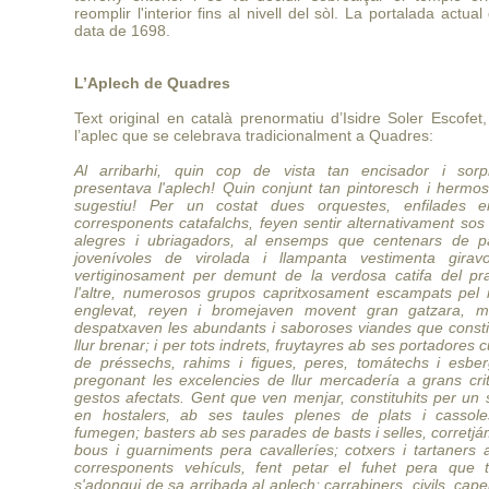
reomplir l'interior fins al nivell del sòl. La portalada actual
data de 1698.
L’Aplech de Quadres
Text original en català prenormatiu d’Isidre Soler Escofet
l’aplec que se celebrava tradicionalment a Quadres:
Al arribarhi, quin cop de vista tan encisador i sorp
presentava l'aplech! Quin conjunt tan pintoresch i hermo
sugestiu! Per un costat dues orquestes, enfilades 
corresponents catafalchs, feyen sentir alternativament sos
alegres i ubriagadors, al ensemps que centenars de pa
jovenívoles de virolada i llampanta vestimenta giravo
vertiginosament per demunt de la verdosa catifa del pra
l'altre, numerosos grupos capritxosament escampats pel 
englevat, reyen i bromejaven movent gran gatzara, m
despatxaven les abundants i saboroses viandes que consti
llur brenar; i per tots indrets, fruytayres ab ses portadores c
de préssechs, rahims i figues, peres, tomátechs i esberg
pregonant les excelencies de llur mercadería a grans crit
gestos afectats. Gent que ven menjar, constituhits per un 
en hostalers, ab ses taules plenes de plats i cassol
fumegen; basters ab ses parades de basts i selles, corretj
bous i guarniments pera cavalleríes; cotxers i tartaners 
corresponents vehículs, fent petar el fuhet pera que 
s'adongui de sa arribada al aplech; carrabiners, civils, capel