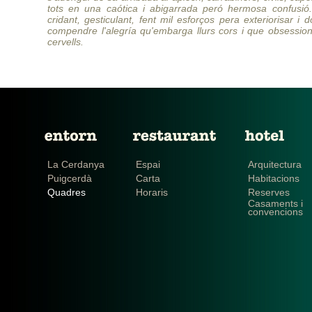
tots en una caótica i abigarrada peró hermosa confusió. 
cridant, gesticulant, fent mil esforços pera exteriorisar i 
compendre l'alegría qu'embarga llurs cors i que obsession
cervells.
La Cerdanya
Espai
Arquitectura
Puigcerdà
Carta
Habitacions
Quadres
Horaris
Reserves
Casaments i
convencions