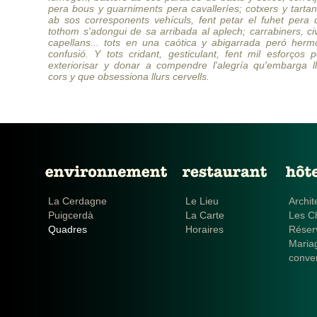
pera bous y guarniments pera cavalleríes; cotxers y tarta
ab sos corresponents vehículs, fent petar el fuhet pera 
tothom s'adongui de sa arribada al aplech; carrabiners, civ
capellans... tots en una caótica y abigarrada peró herm
confusió. Y tots cridant, gesticulant, fent mil esforços 
exteriorisar y donar a compendre l'alegría qu'embarga ll
cors y que obsessiona llurs cervells.
La Cerdagne
Le Lieu
Archit
Puigcerdà
La Carte
Les C
Quadres
Horaires
Réser
Maria
conve