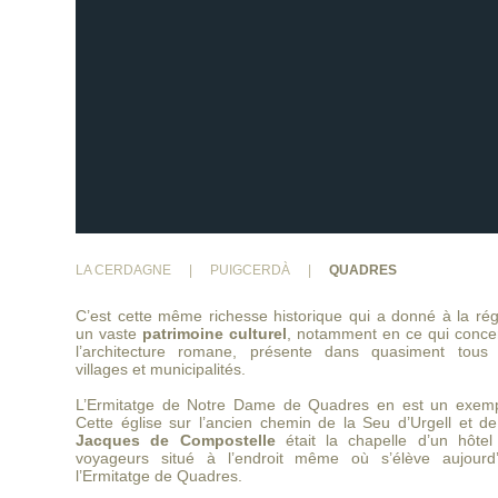
LA CERDAGNE
|
PUIGCERDÀ
|
QUADRES
C’est cette même richesse historique qui a donné à la rég
un vaste
patrimoine culturel
, notamment en ce qui conce
l’architecture romane, présente dans quasiment tous 
villages et municipalités.
L’Ermitatge de Notre Dame de Quadres en est un exemp
Cette église sur l’ancien chemin de la Seu d’Urgell et d
Jacques de Compostelle
était la chapelle d’un hôtel
voyageurs situé à l’endroit même où s’élève aujourd’
l’Ermitatge de Quadres.