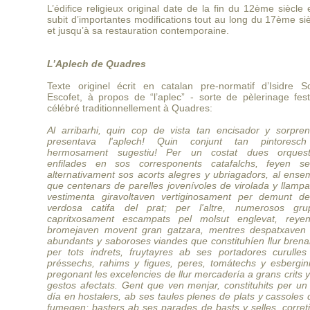
L’édifice religieux original date de la fin du 12ème siècle e
subit d’importantes modifications tout au long du 17ème si
et jusqu’à sa restauration contemporaine.
L’Aplech de Quadres
Texte originel écrit en catalan pre-normatif d’Isidre So
Escofet, à propos de “l’aplec” - sorte de pèlerinage fest
célébré traditionnellement à Quadres:
Al arribarhi, quin cop de vista tan encisador y sorpren
presentava l'aplech! Quin conjunt tan pintoresc
hermosament sugestiu! Per un costat dues orquest
enfilades en sos corresponents catafalchs, feyen sen
alternativament sos acorts alegres y ubriagadors, al ense
que centenars de parelles jovenívoles de virolada y llamp
vestimenta giravoltaven vertiginosament per demunt de
verdosa catifa del prat; per l'altre, numerosos gru
capritxosament escampats pel molsut englevat, reye
bromejaven movent gran gatzara, mentres despatxaven 
abundants y saboroses viandes que constituhíen llur brena
per tots indrets, fruytayres ab ses portadores curulles
préssechs, rahims y figues, peres, tomátechs y esbergini
pregonant les excelencies de llur mercadería a grans crits 
gestos afectats. Gent que ven menjar, constituhits per un
día en hostalers, ab ses taules plenes de plats y cassoles
fumegen; basters ab ses parades de basts y selles, corret