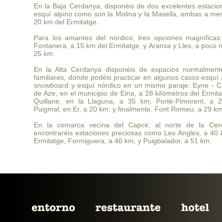
En la Baja Cerdanya, disponéis de dos excelentes estacio
esquí alpino como son la Molina y la Masella, ambas a me
20 km del Ermitatge.
Para los amantes del nórdico, tres opciones magníficas:
Fontanera, a 15 km del Ermitatge, y Aransa y Lles, a poco
25 km.
En la Alta Cerdanya disponéis de espacios normalmen
familiares, donde podéis practicar en algunos casos esquí 
snowboard y esquí nórdico en un mismo paraje: Eyne - 
de Aze, en el municipio de Eina, a 28 kilómetros del Ermita
Quillane, en la Llaguna, a 35 km; Portè-Pimorent, a 
Puigmal, en Er, a 20 km; y finalmente, Font Romeu, a 29 km
En la comarca vecina del Capcir, al norte de la Cer
encontraréis estaciones preciosas como Les Angles, a 40 
Ermitatge, Formiguera, a 46 km, y Puigbalador, a 51 km.