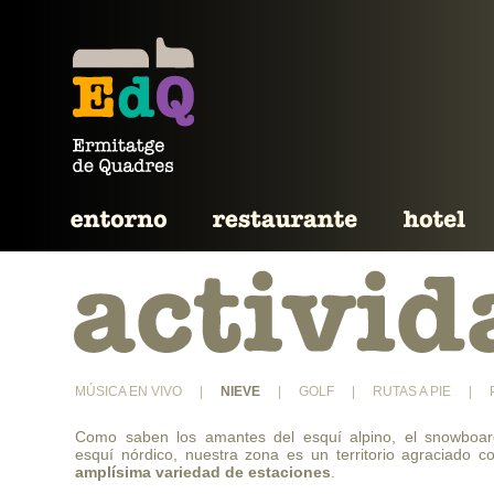
MÚSICA EN VIVO
|
NIEVE
|
GOLF
|
RUTAS A PIE
|
Como saben los amantes del esquí alpino, el snowboar
esquí nórdico, nuestra zona es un territorio agraciado c
amplísima variedad de estaciones
.